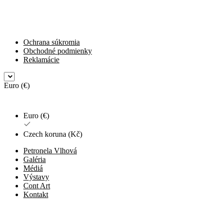
Ochrana súkromia
Obchodné podmienky
Reklamácie
Euro (€)
Euro (€)
Czech koruna (Kč)
Petronela Vlhová
Galéria
Médiá
Výstavy
Cont Art
Kontakt