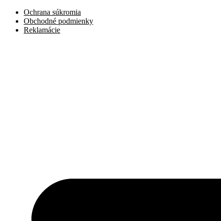
Preskočiť
Ochrana súkromia
na
Obchodné podmienky
obsah
Reklamácie