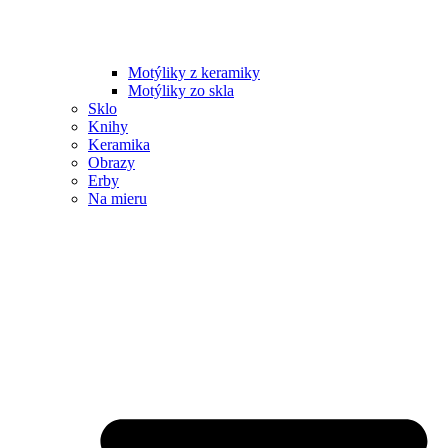
Motýliky z keramiky
Motýliky zo skla
Sklo
Knihy
Keramika
Obrazy
Erby
Na mieru