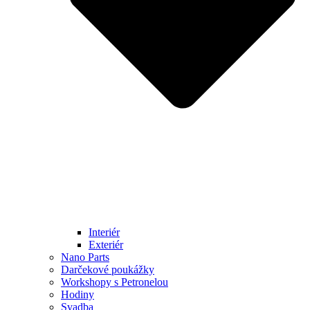
Interiér
Exteriér
Nano Parts
Darčekové poukážky
Workshopy s Petronelou
Hodiny
Svadba