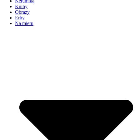
Keramika
Knihy
Obrazy
Erby
Na mieru