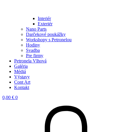
Interiér
Exteriér
Nano Parts
Darčekové poukážky
Workshopy s Petronelou
Hodiny
Svadba
Pre firmy
Petronela Vlhová
Galéria
Médiá
Výstavy
Cont Art
Kontakt
0,00
€
0