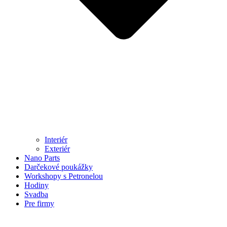
Interiér
Exteriér
Nano Parts
Darčekové poukážky
Workshopy s Petronelou
Hodiny
Svadba
Pre firmy