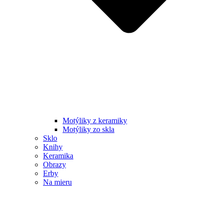
Motýliky z keramiky
Motýliky zo skla
Sklo
Knihy
Keramika
Obrazy
Erby
Na mieru