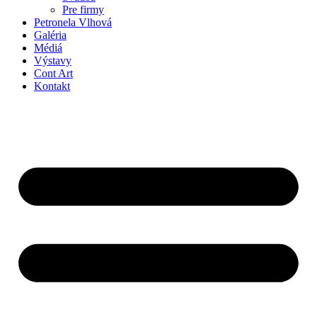
Pre firmy
Petronela Vlhová
Galéria
Médiá
Výstavy
Cont Art
Kontakt