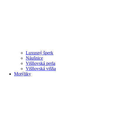
Luxusný šperk
Náušnice
Višňovská perla
Višňovská višňa
Motýliky