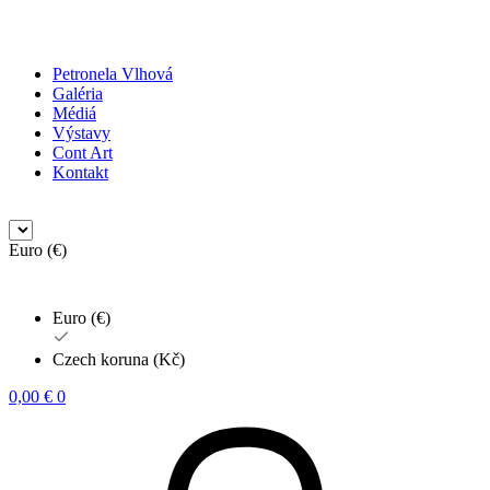
Petronela Vlhová
Galéria
Médiá
Výstavy
Cont Art
Kontakt
Euro (€)
Euro (€)
Czech koruna (Kč)
0,00
€
0