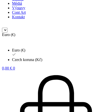
Médiá
Výstavy
Cont Art
Kontakt
Euro (€)
Euro (€)
Czech koruna (Kč)
0,00
€
0