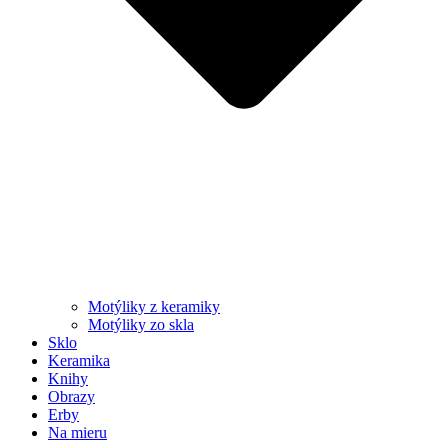
Motýliky z keramiky
Motýliky zo skla
Sklo
Keramika
Knihy
Obrazy
Erby
Na mieru