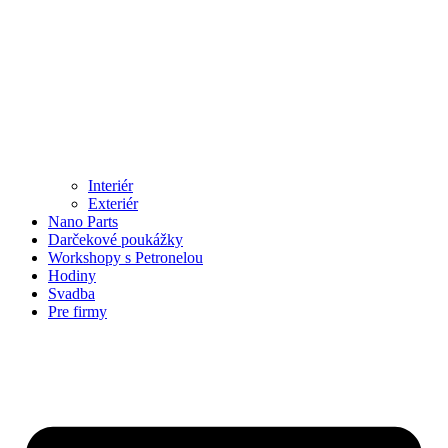
Interiér
Exteriér
Nano Parts
Darčekové poukážky
Workshopy s Petronelou
Hodiny
Svadba
Pre firmy