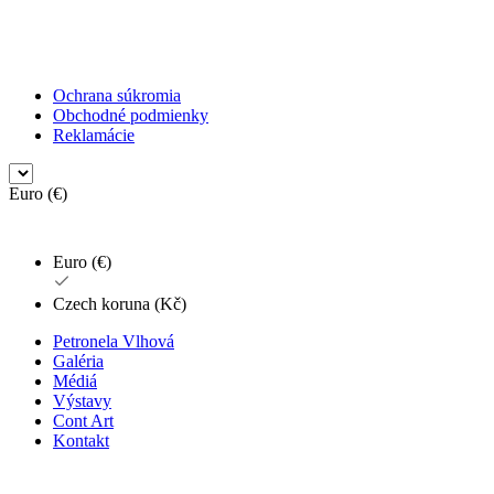
Ochrana súkromia
Obchodné podmienky
Reklamácie
Euro (€)
Euro (€)
Czech koruna (Kč)
Petronela Vlhová
Galéria
Médiá
Výstavy
Cont Art
Kontakt