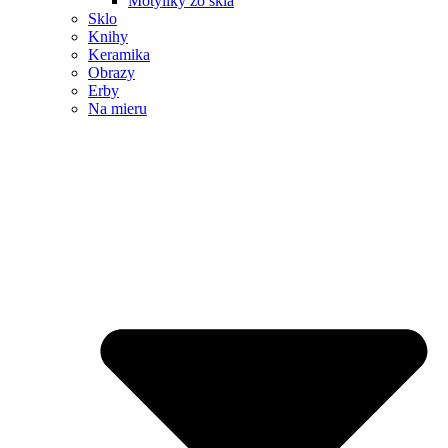
Motýliky zo skla
Sklo
Knihy
Keramika
Obrazy
Erby
Na mieru