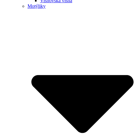
Višňovská višňa
Motýliky