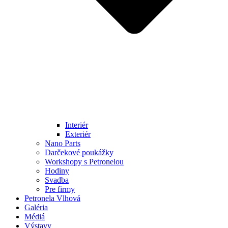
Interiér
Exteriér
Nano Parts
Darčekové poukážky
Workshopy s Petronelou
Hodiny
Svadba
Pre firmy
Petronela Vlhová
Galéria
Médiá
Výstavy