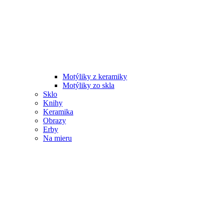
Motýliky z keramiky
Motýliky zo skla
Sklo
Knihy
Keramika
Obrazy
Erby
Na mieru