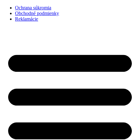
Preskočiť
Ochrana súkromia
na
Obchodné podmienky
obsah
Reklamácie