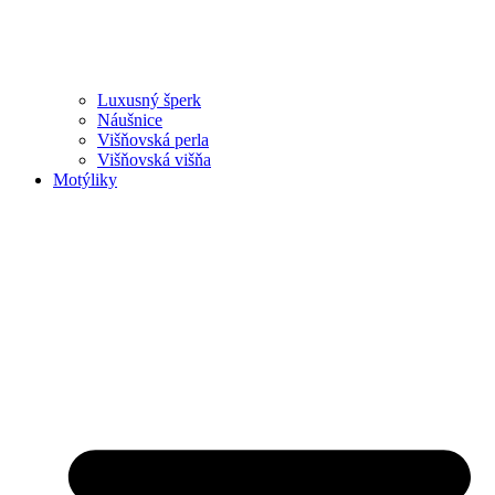
Luxusný šperk
Náušnice
Višňovská perla
Višňovská višňa
Motýliky