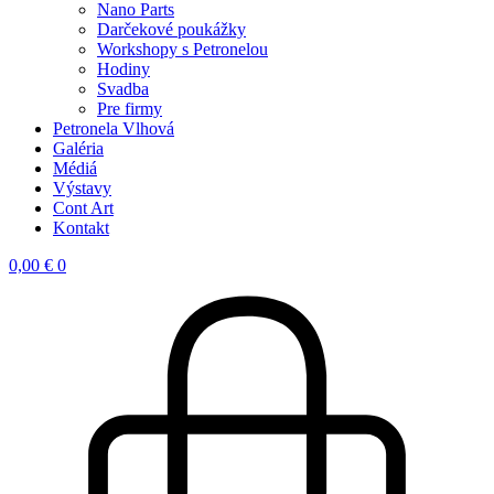
Nano Parts
Darčekové poukážky
Workshopy s Petronelou
Hodiny
Svadba
Pre firmy
Petronela Vlhová
Galéria
Médiá
Výstavy
Cont Art
Kontakt
0,00
€
0