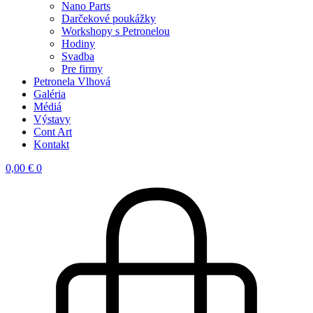
Nano Parts
Darčekové poukážky
Workshopy s Petronelou
Hodiny
Svadba
Pre firmy
Petronela Vlhová
Galéria
Médiá
Výstavy
Cont Art
Kontakt
0,00
€
0