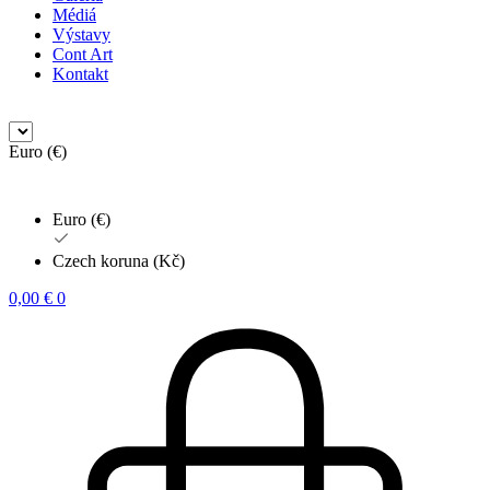
Médiá
Výstavy
Cont Art
Kontakt
Euro (€)
Euro (€)
Czech koruna (Kč)
0,00
€
0