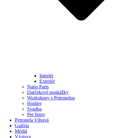
Interiér
Exteriér
Nano Parts
Darčekové poukážky
Workshopy s Petronelou
Hodiny
Svadba
Pre firmy
Petronela Vlhová
Galéria
Médiá
Výstavy