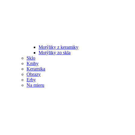
Motýliky z keramiky
Motýliky zo skla
Sklo
Knihy
Keramika
Obrazy
Erby
Na mieru