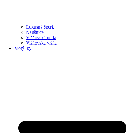
Luxusný šperk
Náušnice
Višňovská perla
Višňovská višňa
Motýliky