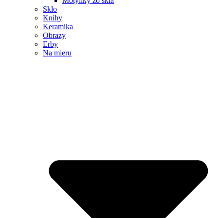
Motýliky zo skla
Sklo
Knihy
Keramika
Obrazy
Erby
Na mieru