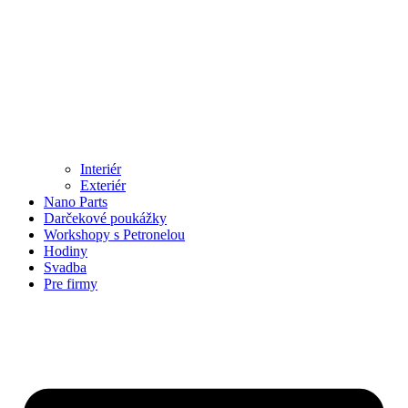
Interiér
Exteriér
Nano Parts
Darčekové poukážky
Workshopy s Petronelou
Hodiny
Svadba
Pre firmy