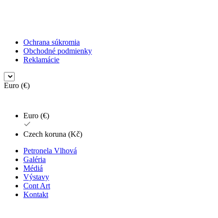
Ochrana súkromia
Obchodné podmienky
Reklamácie
Euro (€)
Euro (€)
Czech koruna (Kč)
Petronela Vlhová
Galéria
Médiá
Výstavy
Cont Art
Kontakt