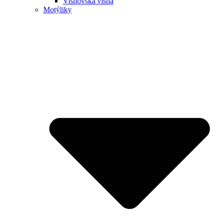
Višňovská višňa
Motýliky