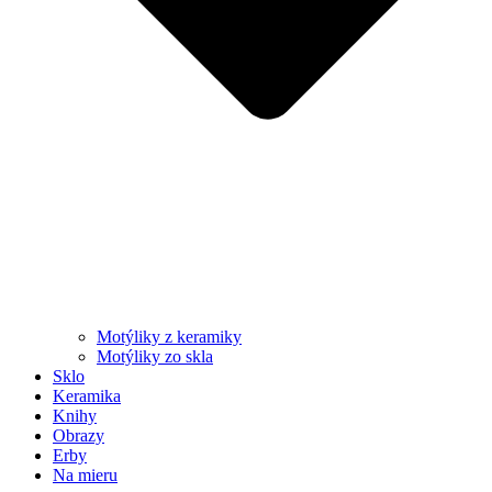
Motýliky z keramiky
Motýliky zo skla
Sklo
Keramika
Knihy
Obrazy
Erby
Na mieru