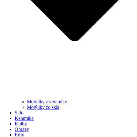
Motýliky z keramiky
Motýliky zo skla
Sklo
Keramika
Knihy
Obrazy
Erby