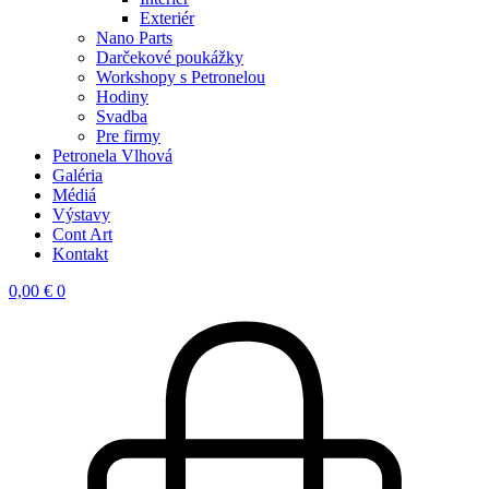
Exteriér
Nano Parts
Darčekové poukážky
Workshopy s Petronelou
Hodiny
Svadba
Pre firmy
Petronela Vlhová
Galéria
Médiá
Výstavy
Cont Art
Kontakt
0,00
€
0