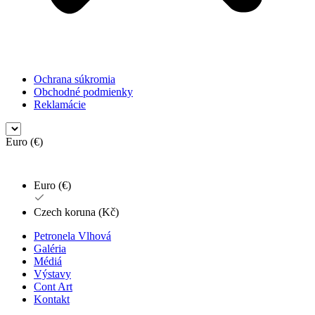
Ochrana súkromia
Obchodné podmienky
Reklamácie
Euro (€)
Euro (€)
Czech koruna (Kč)
Petronela Vlhová
Galéria
Médiá
Výstavy
Cont Art
Kontakt