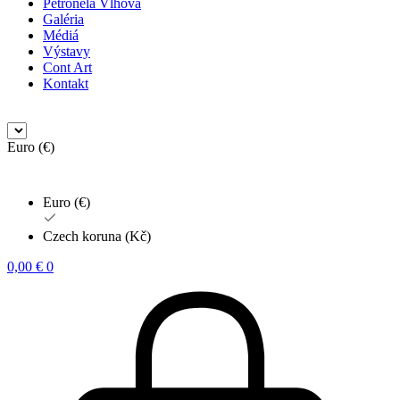
Petronela Vlhová
Galéria
Médiá
Výstavy
Cont Art
Kontakt
Euro (€)
Euro (€)
Czech koruna (Kč)
0,00
€
0