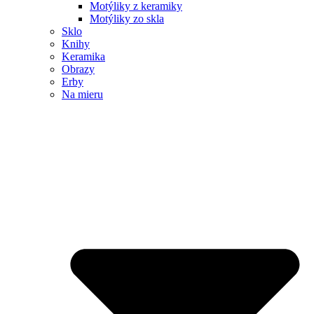
Motýliky z keramiky
Motýliky zo skla
Sklo
Knihy
Keramika
Obrazy
Erby
Na mieru