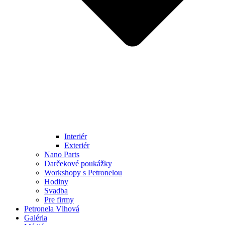
Interiér
Exteriér
Nano Parts
Darčekové poukážky
Workshopy s Petronelou
Hodiny
Svadba
Pre firmy
Petronela Vlhová
Galéria