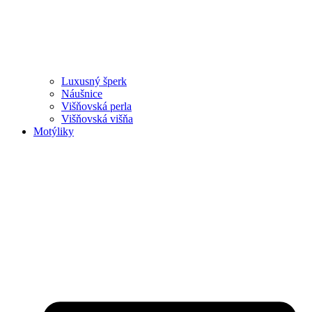
Luxusný šperk
Náušnice
Višňovská perla
Višňovská višňa
Motýliky