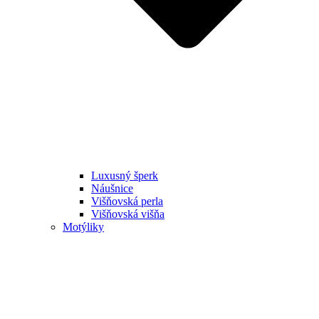
Luxusný šperk
Náušnice
Višňovská perla
Višňovská višňa
Motýliky