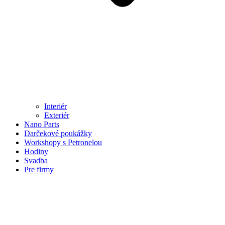
Interiér
Exteriér
Nano Parts
Darčekové poukážky
Workshopy s Petronelou
Hodiny
Svadba
Pre firmy