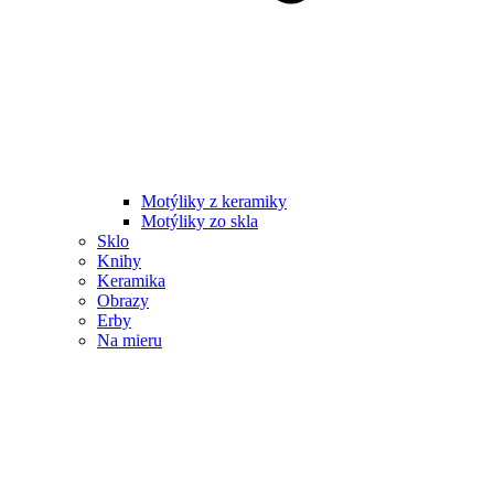
Motýliky z keramiky
Motýliky zo skla
Sklo
Knihy
Keramika
Obrazy
Erby
Na mieru